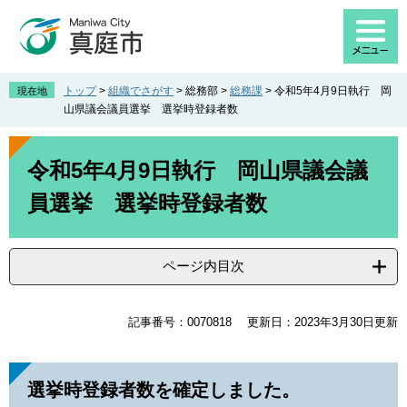
ペ
メ
ー
ニ
ジ
ュ
の
ー
先
を
トップ
>
組織でさがす
>
総務部
>
総務課
>
令和5年4月9日執行 岡
現在地
頭
飛
山県議会議員選挙 選挙時登録者数
で
ば
す
し
本
。
て
文
令和5年4月9日執行 岡山県議会議
本
員選挙 選挙時登録者数
文
へ
ページ内目次
記事番号：0070818
更新日：2023年3月30日更新
選挙時登録者数を確定しました。