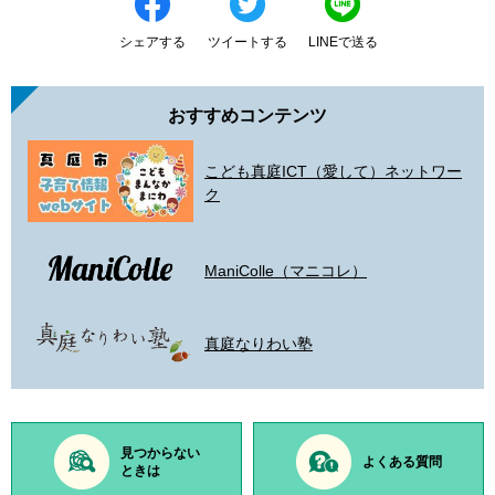
シェアする
ツイートする
LINEで送る
おすすめコンテンツ
こども真庭ICT（愛して）ネットワー
ク
ManiColle（マニコレ）
真庭なりわい塾
見つからない
よくある質問
ときは