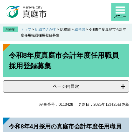
ペ
メ
ー
ニ
ジ
ュ
の
ー
先
を
トップ
>
組織でさがす
>
総務部
>
総務課
>
令和8年度真庭市会計年
現在地
頭
飛
度任用職員採用登録募集
で
ば
す
し
本
。
て
文
令和8年度真庭市会計年度任用職員
本
採用登録募集
文
へ
ページ内目次
記事番号：0110428
更新日：2025年12月25日更新
令和8年4月採用の真庭市会計年度任用職員