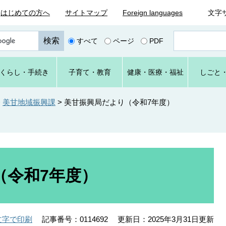
はじめての方へ
サイトマップ
Foreign languages
文字
ペ
すべて
ページ
PDF
ー
ジ
番
くらし
・手続き
子育て
・教育
健康・
医療・
福祉
しごと
号
を
入
>
美甘地域振興課
>
美甘振興局だより（令和7年度）
力
（令和7年度）
記事番号：0114692
更新日：2025年3月31日更新
文字で印刷