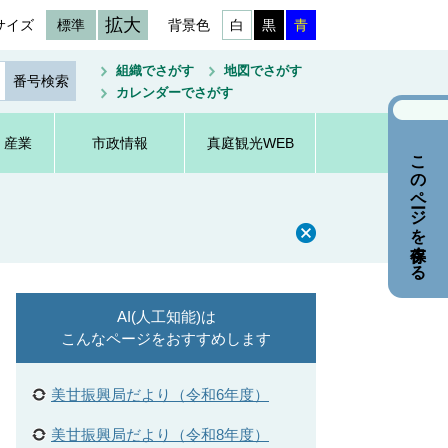
拡大
サイズ
標準
背景色
白
黒
青
組織でさがす
地図でさがす
カレンダーでさがす
・産業
市政情報
真庭観光WEB
このページを保存する
AI(人工知能)は
こんなページをおすすめします
美甘振興局だより（令和6年度）
美甘振興局だより（令和8年度）