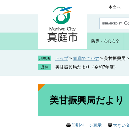
ペ
メ
本文へ
ー
ニ
ジ
ュ
G
の
ー
o
先
を
o
頭
飛
g
防災・
安心安全
で
ば
l
e
す
し
カ
トップ
>
組織でさがす
>
美甘振興局
。
て
現在地
ス
本
美甘振興局だより（令和7年度）
タ
文
ム
へ
検
索
本
文
美甘振興局だより
印刷ページ表示
大きい