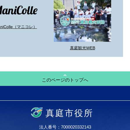
aniColle（マニコレ）
真庭観光WEB
このページのトップへ
真庭市役所
法人番号：7000020332143