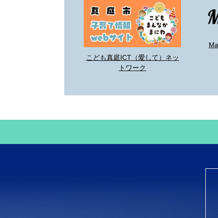
M
こども真庭ICT（愛して）ネッ
トワーク