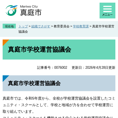
ペ
メ
ー
ニ
ジ
ュ
の
ー
先
を
トップ
>
組織でさがす
>
教育委員会
>
学校教育課
>
真庭市学校運営
現在地
頭
飛
協議会
で
ば
す
し
本
。
て
文
真庭市学校運営協議会
本
文
へ
記事番号：0076002
更新日：2026年4月28日更新
真庭市学校運営協議会
真庭市では、令和5年度から、全校が学校運営協議会を設置したコミ
ュニティ・スクールとして、学校と地域が力を合わせて学校運営に
取り組んでいます。