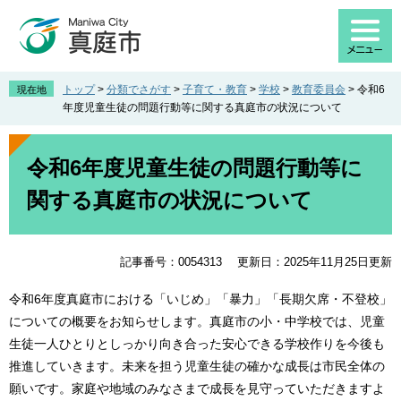
ペ
メ
ー
ニ
ジ
ュ
の
ー
先
を
トップ
>
分類でさがす
>
子育て・教育
>
学校
>
教育委員会
>
令和6
現在地
頭
飛
年度児童生徒の問題行動等に関する真庭市の状況について
で
ば
す
し
本
。
て
文
令和6年度児童生徒の問題行動等に
本
関する真庭市の状況について
文
へ
記事番号：0054313
更新日：2025年11月25日更新
令和6年度真庭市における「いじめ」「暴力」「長期欠席・不登校」
についての概要をお知らせします。真庭市の小・中学校では、児童
生徒一人ひとりとしっかり向き合った安心できる学校作りを今後も
推進していきます。未来を担う児童生徒の確かな成長は市民全体の
願いです。家庭や地域のみなさまで成長を見守っていただきますよ