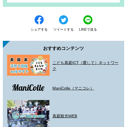
シェアする
ツイートする
LINEで送る
おすすめコンテンツ
こども真庭ICT（愛して）ネットワー
ク
ManiColle（マニコレ）
真庭観光WEB