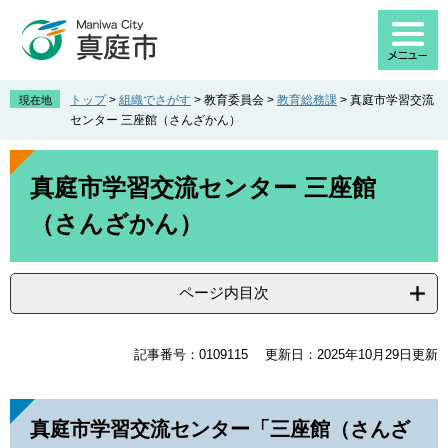
ペ
メ
ー
ニ
ジ
ュ
の
ー
先
を
トップ
>
組織でさがす
>
教育委員会
>
教育総務課
>
真庭市学習交流
現在地
頭
飛
センター 三座館（さんざかん）
で
ば
す
し
本
。
て
文
真庭市学習交流センター 三座館
本
（さんざかん）
文
へ
ページ内目次
記事番号：0109115
更新日：2025年10月29日更新
真庭市学習交流センター「三座館（さんざ