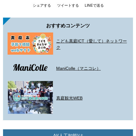
シェアする
ツイートする
LINEで送る
おすすめコンテンツ
こども真庭ICT（愛して）ネットワー
ク
ManiColle（マニコレ）
真庭観光WEB
AI(人工知能)は