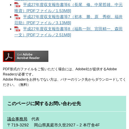
平成27年度収支報告書等6（長尾 修、中尾哲雄、中元
唯資）[PDFファイル／1.53MB]
平成27年度収支報告書等7（初本 勝、原 秀樹、福井
荘助）[PDFファイル／3.13MB]
平成27年度収支報告書等8（福島一則、宮田精一、森田
一文）[PDFファイル／2.51MB]
PDF形式のファイルをご覧いただく場合には、Adobe社が提供するAdobe
Readerが必要です。
Adobe Readerをお持ちでない方は、バナーのリンク先からダウンロードしてく
ださい。（無料）
このページに関するお問い合わせ先
議会事務局
代表
〒719-3292
岡山県真庭市久世2927－2 本庁舎4F