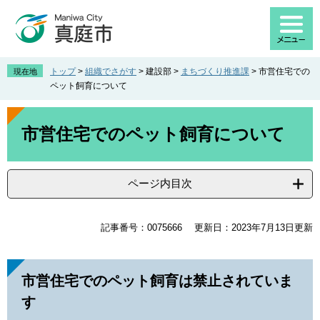
ペ
メ
ー
ニ
ジ
ュ
の
ー
先
を
トップ
>
組織でさがす
>
建設部
>
まちづくり推進課
>
市営住宅での
現在地
頭
飛
ペット飼育について
で
ば
す
し
本
。
て
文
市営住宅でのペット飼育について
本
文
へ
ページ内目次
記事番号：0075666
更新日：2023年7月13日更新
市営住宅でのペット飼育は禁止されていま
す