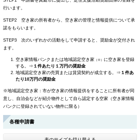
STEP1 申請書を真庭市に提出し、定住支援活動奨励団体の登録を
行います。
STEP2 空き家の所有者から、空き家の管理と情報提供について承
諾をもらいます。
STEP3 次のいずれかの活動をして申請すると、奨励金が交付され
ます。
空き家情報バンクまたは地域認定空き家
に空き家を登録
（※）
する。⇒
１件あたり１万円の奨励金
地域認定空き家の売買または賃貸契約が成立する。⇒
１件あ
たり10万円の奨励金
※地域認定空き家：市が空き家の情報提供をすることに所有者が同
意し、自治会などが紹介物件として自ら認定する空家（空き家情報
バンクに登録されていない物件に限る）
各種申請書
表のサイズを切り替える