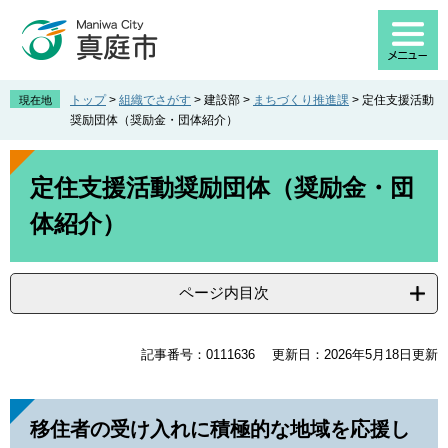
ペ
メ
ー
ニ
ジ
ュ
の
ー
先
を
トップ
>
組織でさがす
>
建設部
>
まちづくり推進課
>
定住支援活動
現在地
頭
飛
奨励団体（奨励金・団体紹介）
で
ば
す
し
本
。
て
文
定住支援活動奨励団体（奨励金・団
本
体紹介）
文
へ
ページ内目次
記事番号：0111636
更新日：2026年5月18日更新
移住者の受け入れに積極的な地域を応援し