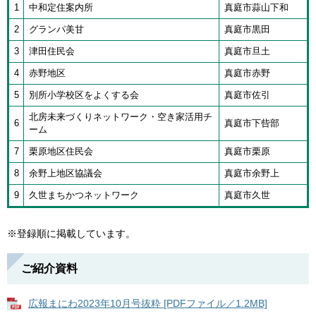
1
中和定住案内所
真庭市蒜山下和
2
グランパ美甘
真庭市黒田
3
津田住民会
真庭市旦土
4
赤野地区
真庭市赤野
5
別所小学校区をよくする会
真庭市佐引
北房未来づくりネットワーク・空き家活用チ
6
真庭市下呰部
ーム
7
栗原地区住民会
真庭市栗原
8
余野上地区協議会
真庭市余野上
9
久世まちかつネットワーク
真庭市久世
※登録順に掲載しています。
ご紹介資料
広報まにわ2023年10月号抜粋 [PDFファイル／1.2MB]