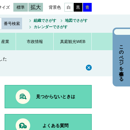
拡大
サイズ
標準
背景色
白
黒
青
組織でさがす
地図でさがす
カレンダーでさがす
・産業
市政情報
真庭観光WEB
このページを保存する
した
見つからないときは
よくある質問