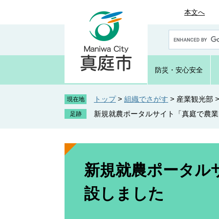
ペ
メ
本文へ
ー
ニ
ジ
ュ
G
の
ー
o
先
を
o
頭
飛
g
防災・
安心安全
で
ば
l
e
す
し
カ
トップ
>
組織でさがす
>
産業観光部
。
て
現在地
ス
本
新規就農ポータルサイト「真庭で農業
タ
文
ム
へ
検
索
本
文
新規就農ポータル
設しました