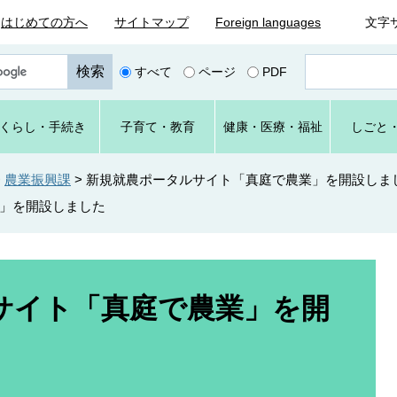
はじめての方へ
サイトマップ
Foreign languages
文字
ペ
すべて
ページ
PDF
ー
ジ
番
くらし
・手続き
子育て
・教育
健康・
医療・
福祉
しごと
号
を
入
>
農業振興課
>
新規就農ポータルサイト「真庭で農業」を開設しま
力
」を開設しました
サイト「真庭で農業」を開