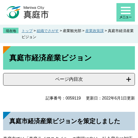
ペ
メ
ー
ニ
ジ
ュ
の
ー
先
を
トップ
>
組織でさがす
>
産業観光部
>
産業政策課
>
真庭市経済産業
現在地
頭
飛
ビジョン
で
ば
す
し
本
。
て
文
真庭市経済産業ビジョン
本
文
へ
ページ内目次
記事番号：0059119
更新日：2022年6月1日更新
真庭市経済産業ビジョンを策定しました