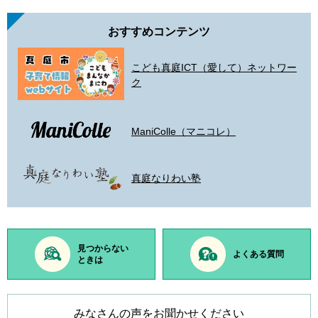
おすすめコンテンツ
こども真庭ICT（愛して）ネットワー
ク
ManiColle（マニコレ）
真庭なりわい塾
見つからない
よくある質問
ときは
みなさんの声をお聞かせください