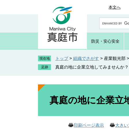
ペ
メ
本文へ
ー
ニ
ジ
ュ
G
の
ー
o
先
を
o
頭
飛
g
防災・
安心安全
で
ば
l
e
す
し
カ
トップ
>
組織でさがす
>
産業観光部
。
て
現在地
ス
本
真庭の地に企業立地してみませんか？
タ
文
ム
へ
検
索
本
文
真庭の地に企業立
印刷ページ表示
大きい