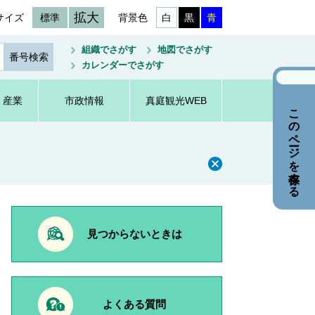
拡大
サイズ
標準
背景色
白
黒
青
組織でさがす
地図でさがす
カレンダーでさがす
・産業
市政情報
真庭観光WEB
このページを保存する
見つからないときは
よくある質問