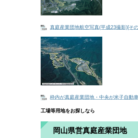
真庭産業団地航空写真(平成23撮影)[その
枠内が真庭産業団地・中央が米子自動車道久
工場等用地をお探しなら
岡山県営真庭産業団地