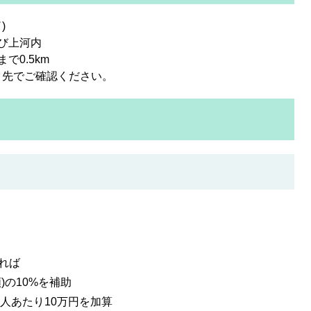
)
び上河内
で0.5km
ク先でご確認ください。
れば
)の10%を補助
1人あたり10万円を加算