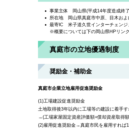
事業主体 岡山県(平成14年度造成終了
所在地 岡山県真庭市中原、目木およ
最寄IC 米子道久世インターチェンジま
※概要については下の岡山県HPリン
真庭市の立地優遇制度
奨励金・補助金
真庭市企業立地雇用促進奨励金
(1)工場建設促進奨励金
土地取得後3年以内に工場等の建設に着手す
→(工場家屋固定資産評価額+償却資産取得額
(2)雇用促進奨励金→真庭市民を雇用すれば