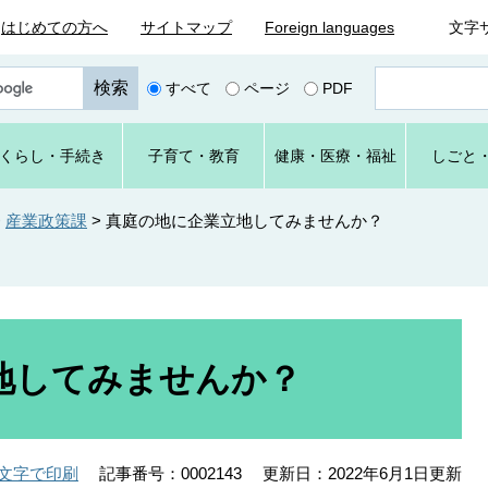
はじめての方へ
サイトマップ
Foreign languages
文字
ペ
すべて
ページ
PDF
ー
ジ
番
くらし
・手続き
子育て
・教育
健康・
医療・
福祉
しごと
号
を
入
>
産業政策課
>
真庭の地に企業立地してみませんか？
力
地してみませんか？
記事番号：0002143
更新日：2022年6月1日更新
文字で印刷