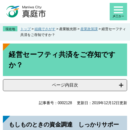
ペ
メ
ー
ニ
ジ
ュ
の
ー
先
を
トップ
>
組織でさがす
>
産業観光部
>
産業政策課
>
経営セーフティ
現在地
頭
飛
共済をご存知ですか？
で
ば
す
し
本
。
て
文
経営セーフティ共済をご存知です
本
か？
文
へ
ページ内目次
記事番号：0002128
更新日：2019年12月12日更新
もしものときの資金調達 しっかりサポー