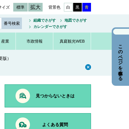
拡大
サイズ
標準
背景色
白
黒
青
組織でさがす
地図でさがす
カレンダーでさがす
・産業
市政情報
真庭観光WEB
このページを保存する
要版）
見つからないときは
よくある質問