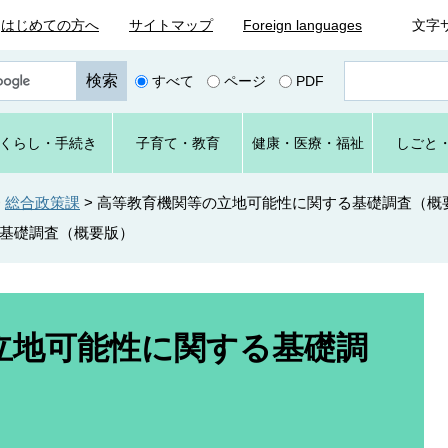
はじめての方へ
サイトマップ
Foreign languages
文字
ペ
すべて
ページ
PDF
ー
ジ
番
くらし
・手続き
子育て
・教育
健康・
医療・
福祉
しごと
号
を
入
>
総合政策課
>
高等教育機関等の立地可能性に関する基礎調査（概
力
基礎調査（概要版）
立地可能性に関する基礎調