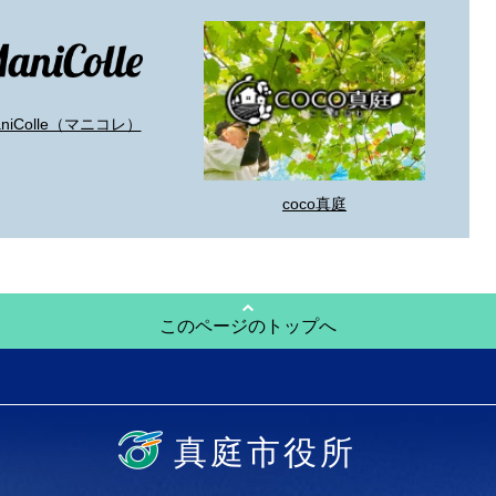
aniColle（マニコレ）
coco真庭
このページのトップへ
真庭市役所