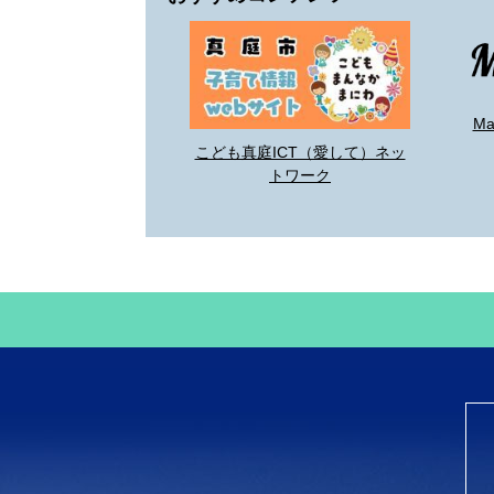
M
こども真庭ICT（愛して）ネッ
トワーク