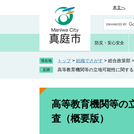
ペ
メ
本文へ
ー
ニ
ジ
ュ
G
の
ー
o
先
を
o
頭
飛
g
防災・
安心安全
で
ば
l
e
す
し
カ
トップ
>
組織でさがす
>
総合政策部
。
て
現在地
ス
本
高等教育機関等の立地可能性に関する
タ
文
ム
へ
検
索
本
文
高等教育機関等の
査（概要版）