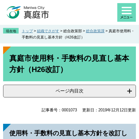
ペ
メ
ー
ニ
ジ
ュ
の
ー
先
を
トップ
>
組織でさがす
>
総合政策部
>
総合政策課
>
真庭市使用料・
現在地
頭
飛
手数料の見直し基本方針（H26改訂）
で
ば
す
し
本
。
て
文
真庭市使用料・手数料の見直し基本
本
方針（H26改訂）
文
へ
ページ内目次
記事番号：0001073
更新日：2019年12月12日更新
使用料・手数料の見直し基本方針を改訂し