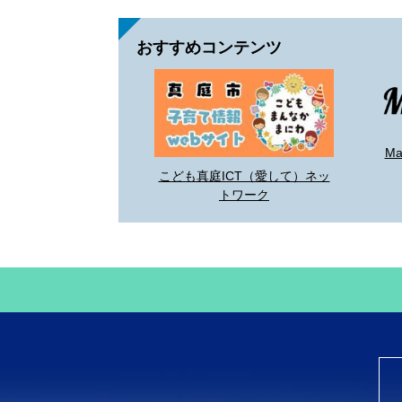
おすすめコンテンツ
M
こども真庭ICT（愛して）ネッ
トワーク