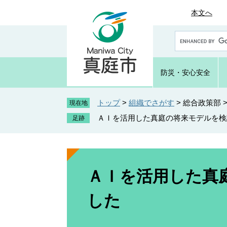
ペ
メ
本文へ
ー
ニ
ジ
ュ
G
の
ー
o
先
を
o
頭
飛
g
防災・
安心安全
で
ば
l
e
す
し
カ
トップ
>
組織でさがす
>
総合政策部
。
て
現在地
ス
本
ＡＩを活用した真庭の将来モデルを検
タ
文
ム
へ
検
索
本
文
ＡＩを活用した真
した