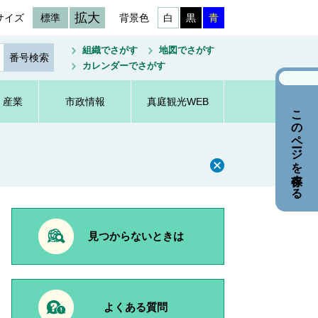
拡大
サイズ
標準
背景色
白
黒
青
組織でさがす
地図でさがす
カレンダーでさがす
・産業
市政情報
真庭観光WEB
このページを保存する
見つからないときは
よくある質問