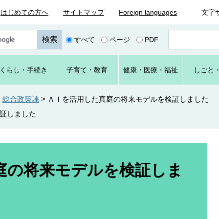
はじめての方へ
サイトマップ
Foreign languages
文字
ペ
すべて
ページ
PDF
ー
ジ
番
くらし
・手続き
子育て
・教育
健康・
医療・
福祉
しごと
号
を
入
>
総合政策課
>
ＡＩを活用した真庭の将来モデルを検証しました
力
証しました
庭の将来モデルを検証しま