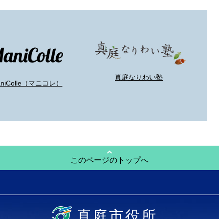
真庭なりわい塾
aniColle（マニコレ）
このページのトップへ
真庭市役所