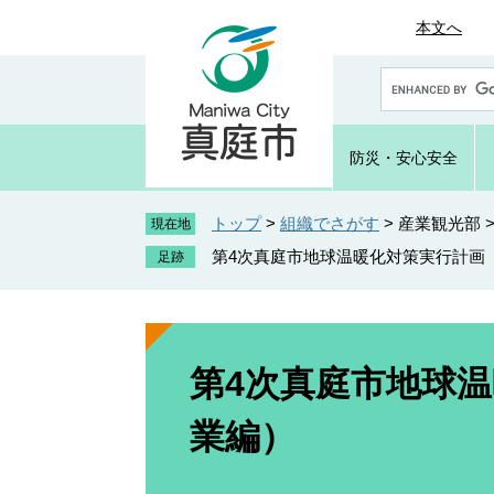
ペ
メ
本文へ
ー
ニ
ジ
ュ
G
の
ー
o
先
を
o
頭
飛
g
防災・
安心安全
で
ば
l
e
す
し
カ
トップ
>
組織でさがす
>
産業観光部
。
て
現在地
ス
本
第4次真庭市地球温暖化対策実行計画
タ
文
ム
へ
検
索
本
文
第4次真庭市地球
業編）