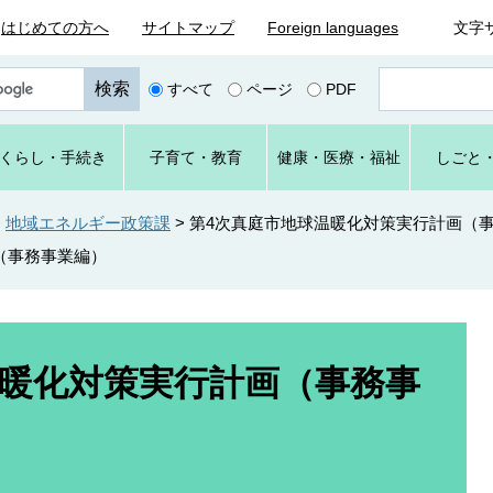
はじめての方へ
サイトマップ
Foreign languages
文字
ペ
すべて
ページ
PDF
ー
ジ
番
くらし
・手続き
子育て
・教育
健康・
医療・
福祉
しごと
号
を
入
>
地域エネルギー政策課
>
第4次真庭市地球温暖化対策実行計画（
力
（事務事業編）
温暖化対策実行計画（事務事