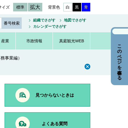
拡大
サイズ
標準
背景色
白
黒
青
組織でさがす
地図でさがす
カレンダーでさがす
・産業
市政情報
真庭観光WEB
このページを保存する
事務事業編）
見つからないときは
よくある質問