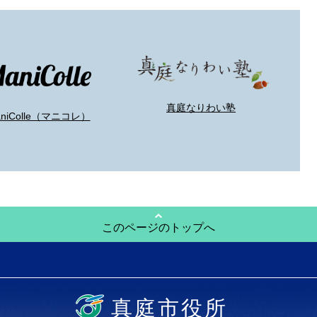
真庭なりわい塾
aniColle（マニコレ）
このページのトップへ
真庭市役所