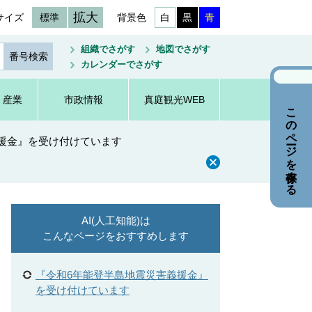
拡大
サイズ
標準
背景色
白
黒
青
組織でさがす
地図でさがす
カレンダーでさがす
・産業
市政情報
真庭観光WEB
このページを保存する
義援金』を受け付けています
AI(人工知能)は
こんなページをおすすめします
『令和6年能登半島地震災害義援金』
を受け付けています