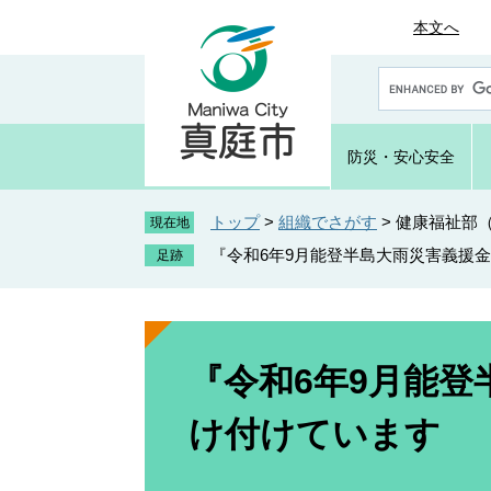
ペ
メ
本文へ
ー
ニ
ジ
ュ
G
の
ー
o
先
を
o
頭
飛
g
防災・
安心安全
で
ば
l
e
す
し
カ
トップ
>
組織でさがす
>
健康福祉部
。
て
現在地
ス
本
『令和6年9月能登半島大雨災害義援
タ
文
ム
へ
検
索
本
文
『令和6年9月能
け付けています