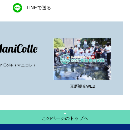
LINEで送る
aniColle（マニコレ）
真庭観光WEB
このページのトップへ