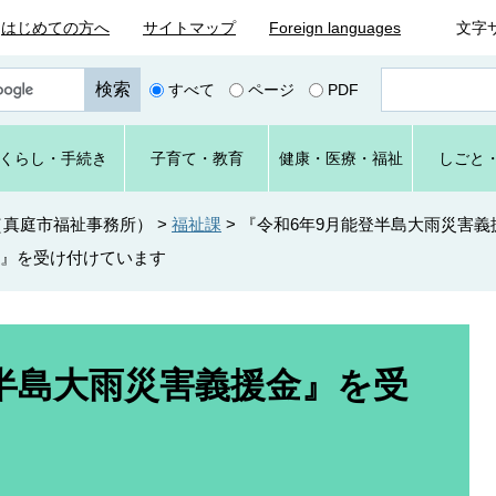
はじめての方へ
サイトマップ
Foreign languages
文字
ペ
すべて
ページ
PDF
ー
ジ
番
くらし
・手続き
子育て
・教育
健康・
医療・
福祉
しごと
号
を
入
（真庭市福祉事務所）
>
福祉課
>
『令和6年9月能登半島大雨災害
力
金』を受け付けています
登半島大雨災害義援金』を受