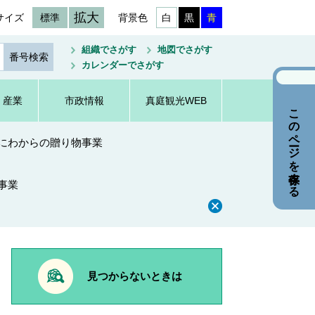
拡大
サイズ
標準
背景色
白
黒
青
組織でさがす
地図でさがす
カレンダーでさがす
・産業
市政情報
真庭観光WEB
このページを保存する
にわからの贈り物事業
事業
見つからないときは