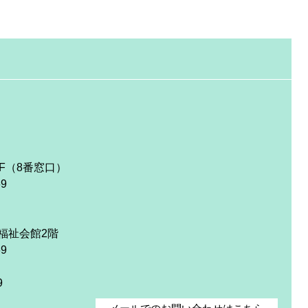
F（8番窓口）
69
福祉会館2階
69
9