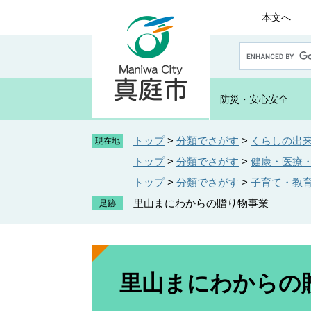
ペ
メ
本文へ
ー
ニ
ジ
ュ
G
の
ー
o
先
を
o
頭
飛
g
防災・
安心安全
で
ば
l
e
す
し
カ
トップ
>
分類でさがす
>
くらしの出
。
て
現在地
ス
本
トップ
>
分類でさがす
>
健康・医療
タ
文
ム
トップ
>
分類でさがす
>
子育て・教
へ
検
里山まにわからの贈り物事業
索
本
文
里山まにわからの