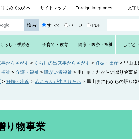
はじめての方へ
サイトマップ
Foreign languages
文字
ペ
すべて
ページ
PDF
ー
ジ
番
くらし
・手続き
子育て
・教育
健康・
医療・
福祉
しごと
号
を
入
来事からさがす
>
くらしの出来事からさがす
>
妊娠・出産
>
里山ま
力
・福祉
>
介護・福祉
>
障がい者福祉
>
里山まにわからの贈り物事業
育
>
妊娠・出産
>
赤ちゃんが生まれたら
>
里山まにわからの贈り物
贈り物事業