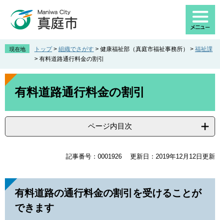
ペ
メ
ー
ニ
ジ
ュ
の
ー
先
を
トップ
>
組織でさがす
>
健康福祉部（真庭市福祉事務所）
>
福祉課
現在地
頭
飛
>
有料道路通行料金の割引
で
ば
す
し
本
。
て
文
有料道路通行料金の割引
本
文
へ
ページ内目次
記事番号：0001926
更新日：2019年12月12日更新
有料道路の通行料金の割引を受けることが
できます