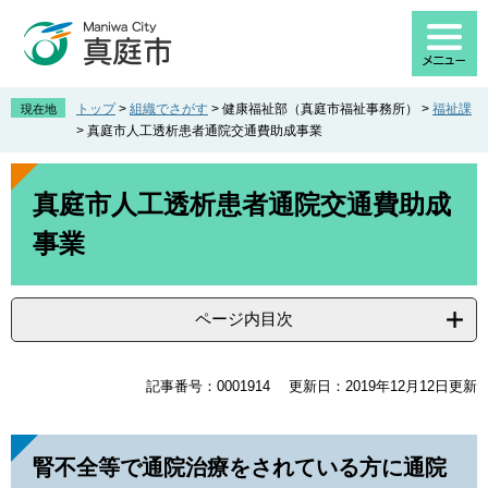
ペ
メ
ー
ニ
ジ
ュ
の
ー
先
を
トップ
>
組織でさがす
>
健康福祉部（真庭市福祉事務所）
>
福祉課
現在地
頭
飛
>
真庭市人工透析患者通院交通費助成事業
で
ば
す
し
本
。
て
文
真庭市人工透析患者通院交通費助成
本
事業
文
へ
ページ内目次
記事番号：0001914
更新日：2019年12月12日更新
腎不全等で通院治療をされている方に通院