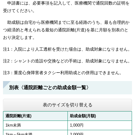
申請書には、必要事項を記入して、医療機関で通院回数の証明を
受けてください。
助成額は自宅から医療機関までに至る経路のうち、最も合理的か
つ経済的と考えられる最短の通院距離(片道)を基に月額を別表のと
おり決定します。
注1：入院により人工透析を受けた場合は、助成対象になりません。
注2：シャントの造設や交換などの手術は、助成対象になりません。
注3：重度心身障害者タクシー利用助成との併用はできません。
別表〈通院距離ごとの助成金額一覧〉
表のサイズを切り替える
通院距離(片道)
助成金額(月額)
1km未満
1,000円
1km～5km未満
2,000円