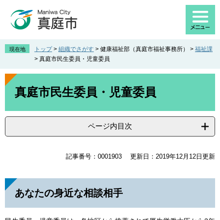
ペ
メ
ー
ニ
ジ
ュ
の
ー
先
を
トップ
>
組織でさがす
>
健康福祉部（真庭市福祉事務所）
>
福祉課
現在地
頭
飛
>
真庭市民生委員・児童委員
で
ば
す
し
本
。
て
文
真庭市民生委員・児童委員
本
文
へ
ページ内目次
記事番号：0001903
更新日：2019年12月12日更新
あなたの身近な相談相手