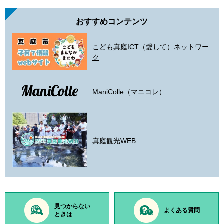
おすすめコンテンツ
こども真庭ICT（愛して）ネットワー
ク
ManiColle（マニコレ）
真庭観光WEB
見つからない
よくある質問
ときは