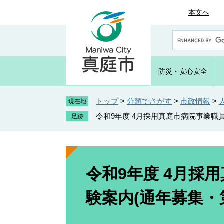
ペ
メ
本文へ
ー
ニ
ジ
ュ
G
の
ー
o
先
を
o
頭
飛
g
防災・
安心安全
で
ば
l
e
す
し
カ
トップ
>
分類でさがす
>
市政情報
>
。
て
現在地
ス
本
令和9年度 4月採用真庭市病院事業職
タ
文
ム
へ
検
索
本
文
令和9年度 4月採
験案内(通年募集・