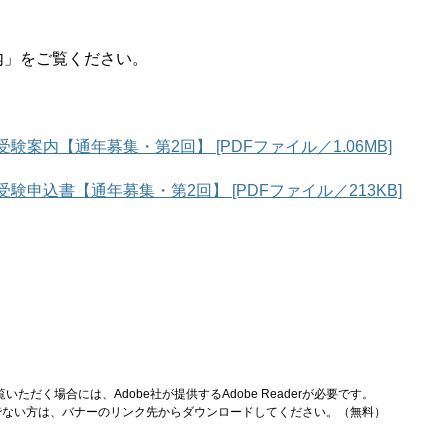
内」をご覧ください。
案内【通年募集・第2回】 [PDFファイル／1.06MB]
申込書【通年募集・第2回】 [PDFファイル／213KB]
いただく場合には、Adobe社が提供するAdobe Readerが必要です。
をお持ちでない方は、バナーのリンク先からダウンロードしてください。（無料）