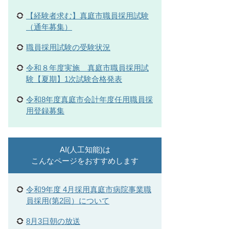
【経験者求む】真庭市職員採用試験
（通年募集）
職員採用試験の受験状況
令和８年度実施 真庭市職員採用試
験【夏期】1次試験合格発表
令和8年度真庭市会計年度任用職員採
用登録募集
AI(人工知能)は
こんなページをおすすめします
令和9年度 4月採用真庭市病院事業職
員採用(第2回）について
8月3日朝の放送