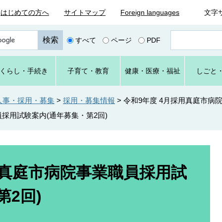
はじめての方へ
サイトマップ
Foreign languages
文字
ペ
すべて
ページ
PDF
ー
ジ
番
くらし
・手続き
子育て
・教育
健康・
医療・
福祉
しごと
号
を
入
人事・採用・募集
>
採用・募集情報
>
令和9年度 4月採用真庭市病
力
員採用試験案内(通年募集・第2回)
用真庭市病院事業職員採用試
第2回)