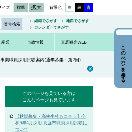
拡大
サイズ
標準
背景色
白
黒
青
組織でさがす
地図でさがす
カレンダーでさがす
・産業
市政情報
真庭観光WEB
このページを保存する
院事業職員採用試験案内(通年募集・第2回)
このページを見ている方は
こんなページも見ています
【秋期募集・高校生枠もコチラ】令
和9年4月採用 真庭市職員採用試験に
ついて