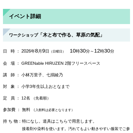
イベント詳細
「木と布で作る、草原の気配​」
ワークショップ
8
9
10
30
12
30
2026
日 時 ：
年
月
日
時
分～
時
分
（日曜日）
会
場
： GREENable HIRUZEN 2階フリースペース
講 師 ： 小林万里子、七搦綾乃
対 象 ： 小学3年生以上おとなまで
定 員 ： 12名
（先着順）
参加費 ： 無料
（
入館料は必要となります）
​持 ち 物：特になし。道具はこちらで用意します。
接着剤や染料を使います。汚れてもよい動きやすい服装でご参