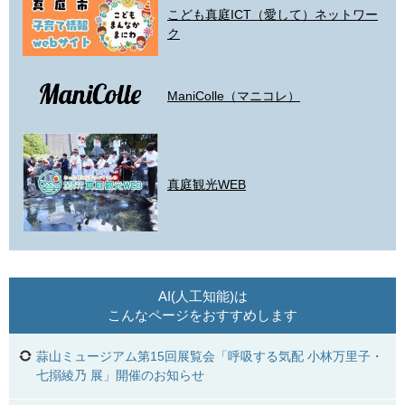
こども真庭ICT（愛して）ネットワー
ク
ManiColle（マニコレ）
真庭観光WEB
AI(人工知能)は
こんなページをおすすめします
蒜山ミュージアム第15回展覧会「呼吸する気配 小林万里子・
七搦綾乃 展」開催のお知らせ