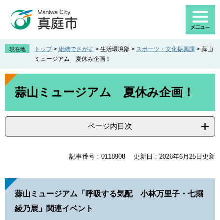
ペ
メ
ー
ニ
ジ
ュ
の
ー
先
を
トップ
>
組織でさがす
>
生活環境部
>
スポーツ・文化振興課
>
蒜山
現在地
頭
飛
ミュージアム 夏休み企画！
で
ば
す
し
本
。
て
文
蒜山ミュージアム 夏休み企画！
本
文
へ
ページ内目次
記事番号：0118908
更新日：2026年6月25日更新
蒜山ミュージアム「呼吸する気配 小林万里子・七搦
綾乃展」関連イベント