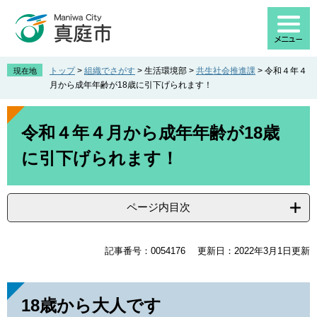
ペ
メ
ー
ニ
ジ
ュ
の
ー
先
を
トップ
>
組織でさがす
>
生活環境部
>
共生社会推進課
>
令和４年４
現在地
頭
飛
月から成年年齢が18歳に引下げられます！
で
ば
す
し
本
。
て
文
令和４年４月から成年年齢が18歳
本
に引下げられます！
文
へ
ページ内目次
記事番号：0054176
更新日：2022年3月1日更新
18歳から大人です