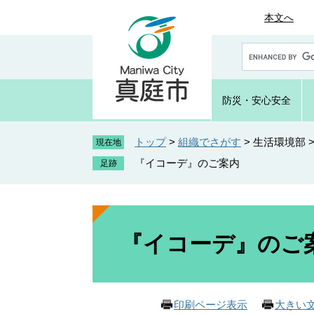
ペ
メ
本文へ
ー
ニ
ジ
ュ
G
の
ー
o
先
を
o
頭
飛
g
防災・
安心安全
で
ば
l
e
す
し
カ
トップ
>
組織でさがす
>
生活環境部
。
て
現在地
ス
本
『イコーデ』のご案内
タ
文
ム
へ
検
索
本
文
『イコーデ』のご
印刷ページ表示
大きい