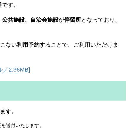
通です。
、公共施設、自治会施設
が
停留所
となっており、
こない
利用予約
することで、ご利用いただけま
2.36MB]
ります。
証を送付いたします。