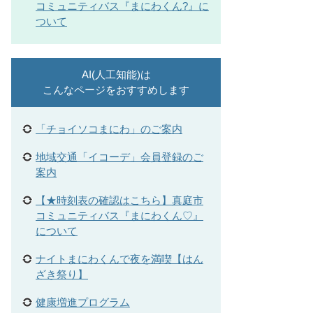
コミュニティバス『まにわくん?』に
ついて
AI(人工知能)は
こんなページをおすすめします
「チョイソコまにわ」のご案内
地域交通「イコーデ」会員登録のご
案内
【★時刻表の確認はこちら】真庭市
コミュニティバス『まにわくん♡』
について
ナイトまにわくんで夜を満喫【はん
ざき祭り】
健康増進プログラム