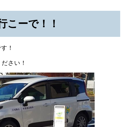
・行こーで！！
です！
ください！