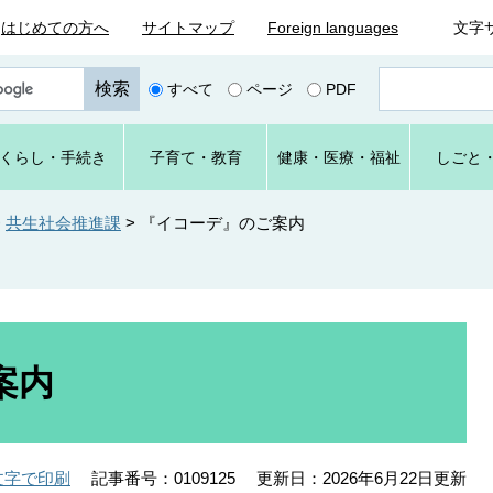
はじめての方へ
サイトマップ
Foreign languages
文字
ペ
すべて
ページ
PDF
ー
ジ
番
くらし
・手続き
子育て
・教育
健康・
医療・
福祉
しごと
号
を
入
>
共生社会推進課
>
『イコーデ』のご案内
力
案内
記事番号：0109125
更新日：2026年6月22日更新
文字で印刷