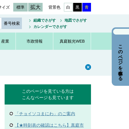
拡大
サイズ
標準
背景色
白
黒
青
組織でさがす
地図でさがす
カレンダーでさがす
・産業
市政情報
真庭観光WEB
このページを保存する
このページを見ている方は
こんなページも見ています
「チョイソコまにわ」のご案内
【★時刻表の確認はこちら】真庭市