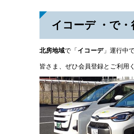
イコーデ ・で
北房地域
で
「
イコーデ
」運行中
皆さま、ぜひ会員登録とご利用