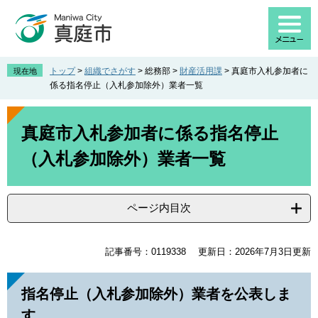
ペ
メ
ー
ニ
ジ
ュ
の
ー
先
を
トップ
>
組織でさがす
>
総務部
>
財産活用課
>
真庭市入札参加者に
現在地
頭
飛
係る指名停止（入札参加除外）業者一覧
で
ば
す
し
本
。
て
文
真庭市入札参加者に係る指名停止
本
（入札参加除外）業者一覧
文
へ
ページ内目次
記事番号：0119338
更新日：2026年7月3日更新
指名停止（入札参加除外）業者を公表しま
す。