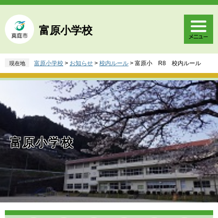
ペ
メ
ー
ニ
ジ
ュ
富原小学校
の
ー
先
を
頭
飛
富原小学校
>
お知らせ
>
校内ルール
>
富原小 R8 校内ルール
現在地
で
ば
す
し
。
て
本
文
へ
富原小学校
本