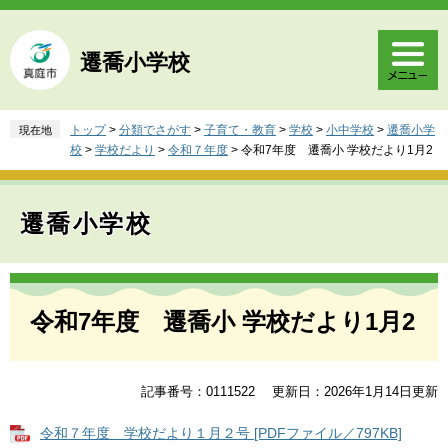
ペ
メ
ー
ニ
ジ
ュ
遷喬小学校
の
ー
先
を
頭
飛
トップ
>
分類でさがす
>
子育て・教育
>
学校
>
小中学校
>
遷喬小学
現在地
で
ば
校
>
学校だより
>
令和７年度
>
令和7年度 遷喬小 学校だより1月2
す
し
。
て
本
遷喬小学校
文
へ
本
文
令和7年度 遷喬小 学校だより1月2
記事番号：0111522
更新日：2026年1月14日更新
令和７年度 学校だより１月２号 [PDFファイル／797KB]