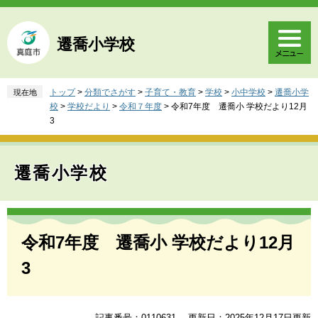
ペ
メ
ー
ニ
ジ
ュ
遷喬小学校
の
ー
先
を
頭
飛
トップ
>
分類でさがす
>
子育て・教育
>
学校
>
小中学校
>
遷喬小学
現在地
で
ば
校
>
学校だより
>
令和７年度
>
令和7年度 遷喬小 学校だより12月
す
し
3
。
て
本
文
遷喬小学校
へ
本
文
令和7年度 遷喬小 学校だより12月
3
記事番号：0110631
更新日：2025年12月17日更新