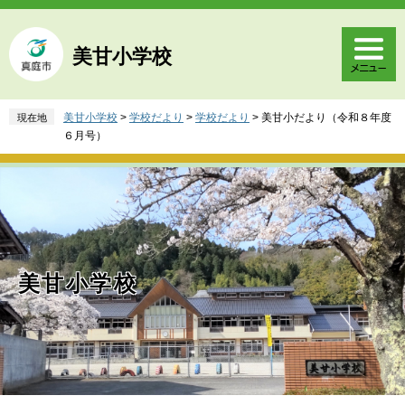
ペ
メ
ー
ニ
ジ
ュ
美甘小学校
の
ー
先
を
頭
飛
美甘小学校
>
学校だより
>
学校だより
>
美甘小だより（令和８年度
現在地
で
ば
６月号）
す
し
。
て
本
文
へ
美甘小学校