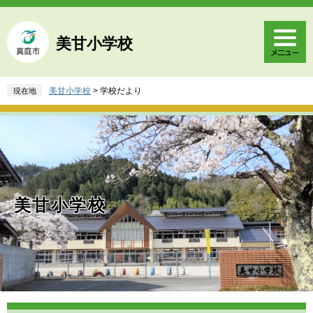
ペ
メ
ー
ニ
ジ
ュ
美甘小学校
の
ー
先
を
頭
飛
美甘小学校
>
学校だより
現在地
で
ば
す
し
。
て
本
文
へ
美甘小学校
本