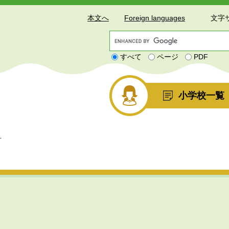
本文へ
Foreign languages
文字
G
o
すべて
ページ
PDF
o
g
l
e
小学校一覧
カ
ス
タ
ム
針
検
索