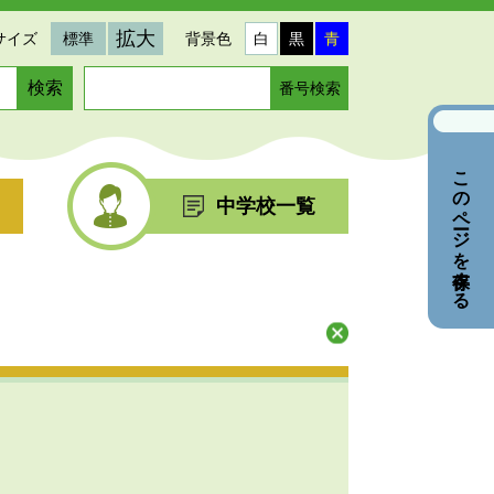
拡大
サイズ
標準
背景色
白
黒
青
ペ
ー
ジ
番
このページを保存する
号
を
中学校一覧
入
力