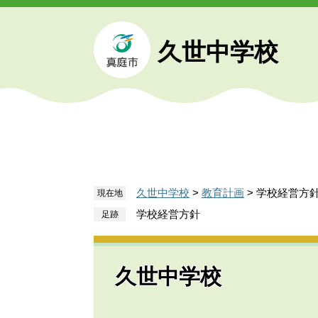
ペ
メ
ー
ニ
ジ
ュ
久世中学校
の
ー
先
を
頭
飛
で
ば
す
し
。
て
本
文
久世中学校
>
教育計画
>
学校経営方
現在地
へ
学校経営方針
久世中学校