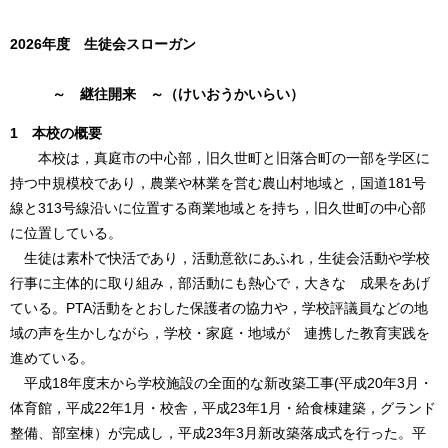
2026年度 生徒会スローガン
～ 継往開来 ～（けいおうかいらい）
1 本校の概要
本校は，真庭市の中心部，旧久世町と旧落合町の一部を学区に
持つ中規模校であり，農業や林業を営む農山村地域と，国道181号
線と313号線沿いに位置する商業地域とを持ち，旧久世町の中心部
に位置している。
生徒は素朴で快活であり，活動意欲にあふれ，生徒会活動や学校
行事に主体的に取り組み，部活動にも熱心で，大きな 成果をあげ
ている。PTA活動をとおした保護者の協力や，学校評議員などの地
域の声を生かしながら，学校・家庭・地域が 連携した教育実践を
進めている。
平成18年度末から学校施設の全面的な新改築工事(平成20年3月・
体育館，平成22年1月・校舎，平成23年1月・給食棟建築，グランド
整備、部室棟）が完成し，平成23年3月新改築落成式を行った。平