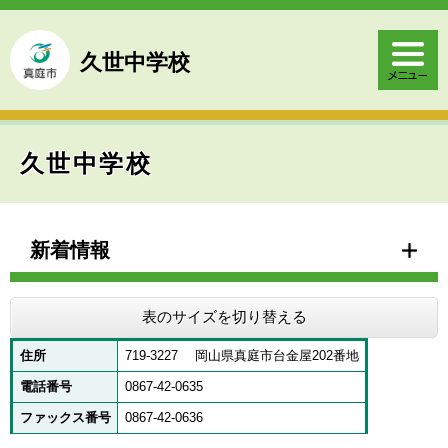
ペ
メ
ー
ニ
ジ
ュ
久世中学校
の
ー
先
を
頭
飛
で
ば
す
し
久世中学校
。
て
本
文
本
へ
文
新着情報
表のサイズを切り替える
住所
719-3227 岡山県真庭市台金屋202番地
電話番号
0867-42-0635
ファックス番号
0867-42-0636