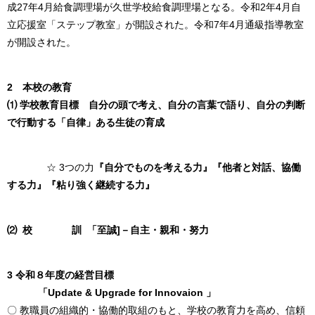
成27年4月給食調理場が久世学校給食調理場となる。令和2年4月自
立応援室「ステップ教室」が開設された。令和7年4月通級指導教室
が開設された。
2 本校の教育
⑴ 学校教育目標
自分の頭で考え、自分の言葉で語り、自分の判断
で行動する「自律」ある生徒の育成
☆ 3つの力
『自分でものを考える力』『他者と対話、協働
する力』『粘り強く継続する力』
⑵
校 訓 「至誠]
－自主・
親和・努力
3 令和８年度の経営目標
「Update & Upgrade for Innovaion 」
〇 教職員の組織的・協働的取組のもと、学校の教育力を高め、信頼