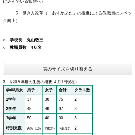
け込んでいる状態へ）
5 働き方改革（「あすかぶた」の推進による教職員のスペッ
ク向上）
○ 学校長 丸山敬三
○ 教職員数 4６名
表のサイズを切り替える
3 令和８年度の生徒の概要 ４月1日現在）
学年/男女
男子
女子
合計
クラス数
1学年
37
38
75
2
2学年
48
49
97
3
3学年
50
40
90
3
特別支援
2
内数(0)
内数（15)
内数(15)