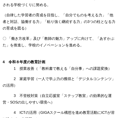
される学校づくりに努める。
（自律した学習者の育成を目指し、「自分でものを考える力」「他
者と対話、協働する力」「粘り強く継続する力」の3つの柱となる力
の育成を図る）
〇 「働き方改革」及び「教師の魅力」アップに向けて、「あすかぶ
た」を推進し、学校のイノベーションを進める。
4 令和８年度の
教育計画
1 授業改善（「教科書で教える「自分事」への課題変換）
2 家庭学習（一人で学ぶ力の獲得と「デジタルコンテンツ」
の活用）
3 不登校対策（自立応援室「ステップ教室」の効果的な運
営・SOSの出しやすい環境へ）
4 ICTの活用（GIGAスクール構想を進め教育活動にICTが溶