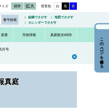
拡大
サイズ
標準
背景色
白
黒
青
組織でさがす
地図でさがす
カレンダーでさがす
・産業
市政情報
真庭観光WEB
このページを保存する
年5月号
報真庭