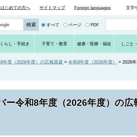
はじめての方へ
サイトマップ
Foreign languages
文字
ペ
すべて
ページ
PDF
ー
ジ
番
くらし
・手続き
子育て
・教育
健康・
医療・
福祉
しごと
号
を
入
年度（2026年度）の広報真庭
>
令和8年度（2026年度）
>
2026
力
ー令和8年度（2026年度）の広