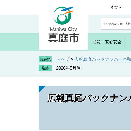
ペ
メ
本文へ
ー
ニ
ジ
ュ
G
の
ー
o
先
を
o
頭
飛
g
防災・
安心安全
で
ば
l
e
す
し
カ
トップ
>
広報真庭バックナンバー令和8
。
て
現在地
ス
本
2026年5月号
タ
文
ム
へ
検
索
広報真庭バックナンバ