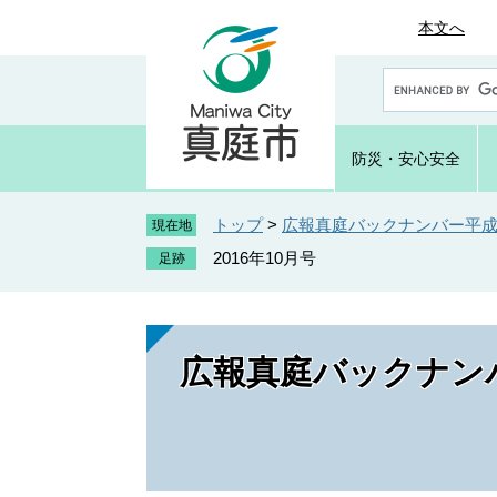
ペ
メ
本文へ
ー
ニ
ジ
ュ
G
の
ー
o
先
を
o
頭
飛
g
防災・
安心安全
で
ば
l
e
す
し
カ
トップ
>
広報真庭バックナンバー平成2
。
て
現在地
ス
本
2016年10月号
タ
文
ム
へ
検
索
広報真庭バックナンバ