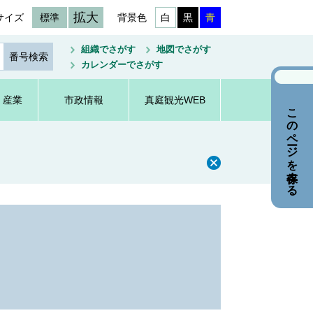
拡大
サイズ
標準
背景色
白
黒
青
組織でさがす
地図でさがす
カレンダーでさがす
・産業
市政情報
真庭観光WEB
このページを保存する