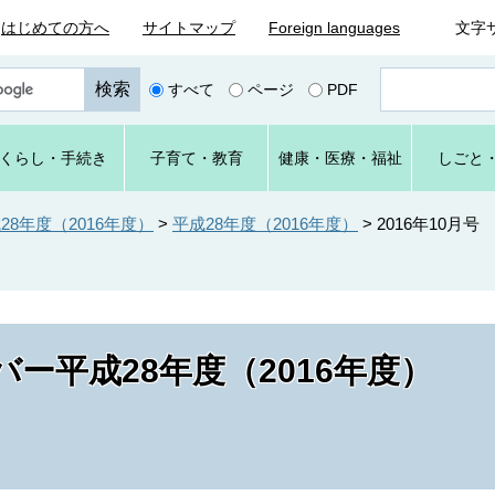
はじめての方へ
サイトマップ
Foreign languages
文字
ペ
すべて
ページ
PDF
ー
ジ
番
くらし
・手続き
子育て
・教育
健康・
医療・
福祉
しごと
号
を
入
8年度（2016年度）
>
平成28年度（2016年度）
>
2016年10月号
力
ー平成28年度（2016年度）