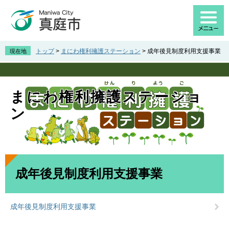
ペ
メ
ー
ニ
ジ
ュ
の
ー
先
を
トップ
>
まにわ権利擁護ステーション
>
成年後見制度利用支援事業
現在地
頭
飛
で
ば
す
し
。
て
まにわ権利擁護ステーショ
本
ン
文
へ
本
文
成年後見制度利用支援事業
成年後見制度利用支援事業