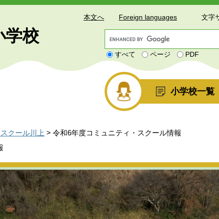
本文へ
Foreign languages
文字
小学校
G
o
すべて
ページ
PDF
o
g
l
e
小学校一覧
カ
ス
タ
ム
・スクール川上
>
令和6年度コミュニティ・スクール情報
検
索
報