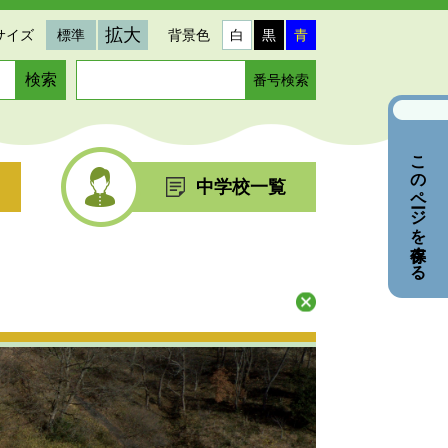
拡大
サイズ
標準
背景色
白
黒
青
ペ
ー
ジ
番
このページを保存する
号
を
中学校一覧
入
力