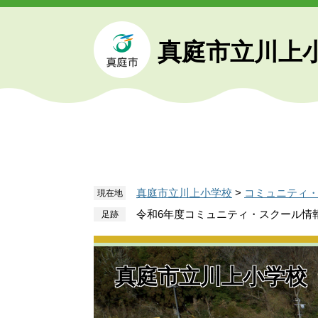
ペ
メ
ー
ニ
ジ
ュ
真庭市立川上
の
ー
先
を
頭
飛
で
ば
す
し
。
て
本
文
真庭市立川上小学校
>
コミュニティ
現在地
へ
令和6年度コミュニティ・スクール情
真庭市立川上小学校