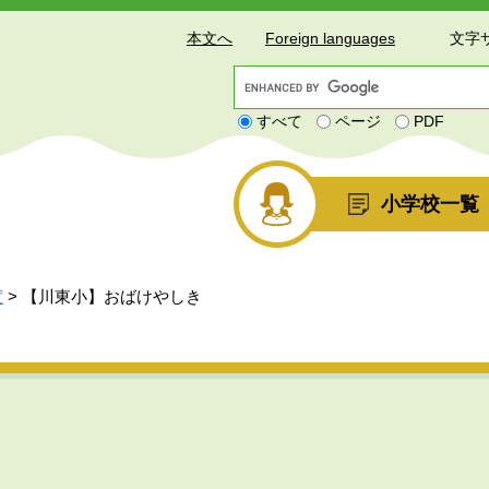
本文へ
Foreign languages
文字
G
o
すべて
ページ
PDF
o
g
l
e
小学校一覧
カ
ス
タ
ム
度
>
【川東小】おばけやしき
検
索