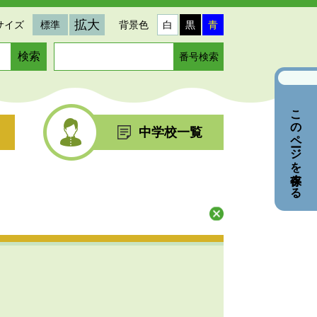
拡大
サイズ
標準
背景色
白
黒
青
ペ
ー
ジ
番
このページを保存する
号
を
中学校一覧
入
力