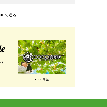
INEで送る
レ）
coco真庭