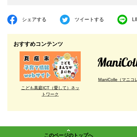
シェアする
ツイートする
L
おすすめコンテンツ
ManiColle（マニコ
こども真庭ICT（愛して）ネッ
トワーク
このページのトップへ