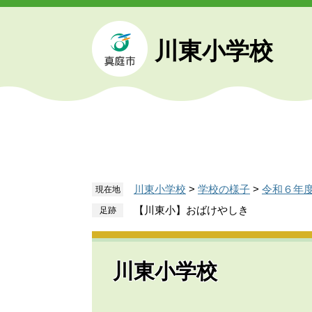
ペ
メ
ー
ニ
ジ
ュ
川東小学校
の
ー
先
を
頭
飛
で
ば
す
し
。
て
本
文
川東小学校
>
学校の様子
>
令和６年
現在地
へ
【川東小】おばけやしき
川東小学校