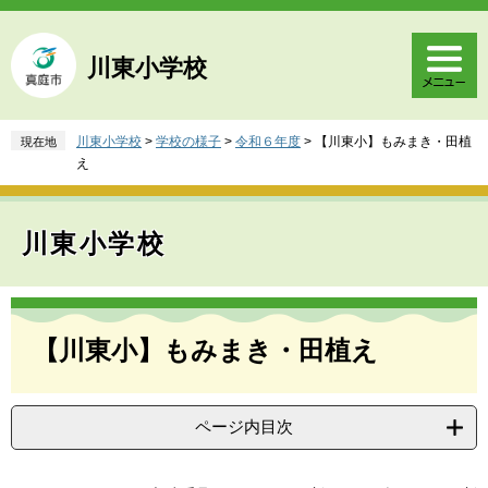
ペ
メ
ー
ニ
ジ
ュ
川東小学校
の
ー
先
を
頭
飛
川東小学校
>
学校の様子
>
令和６年度
>
【川東小】もみまき・田植
現在地
で
ば
え
す
し
。
て
本
川東小学校
文
へ
本
文
【川東小】もみまき・田植え
ページ内目次