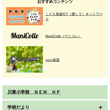
おすすめコンテンツ
こども真庭ICT（愛して）ネットワー
ク
ManiColle（マニコレ）
coco真庭
川東小学校 ＮＥＷ ＨＰ
学校だより