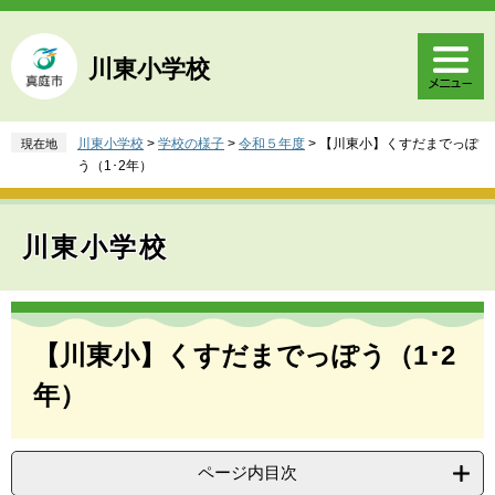
ペ
メ
ー
ニ
ジ
ュ
川東小学校
の
ー
先
を
頭
飛
川東小学校
>
学校の様子
>
令和５年度
>
【川東小】くすだまでっぽ
現在地
で
ば
う（1･2年）
す
し
。
て
本
川東小学校
文
へ
本
文
【川東小】くすだまでっぽう（1･2
年）
ページ内目次