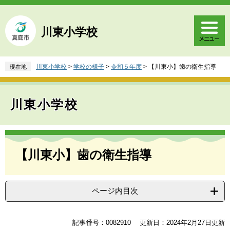
ペ
メ
ー
ニ
ジ
ュ
川東小学校
の
ー
先
を
頭
飛
川東小学校
>
学校の様子
>
令和５年度
>
【川東小】歯の衛生指導
現在地
で
ば
す
し
。
て
川東小学校
本
文
へ
本
文
【川東小】歯の衛生指導
ページ内目次
記事番号：0082910
更新日：2024年2月27日更新