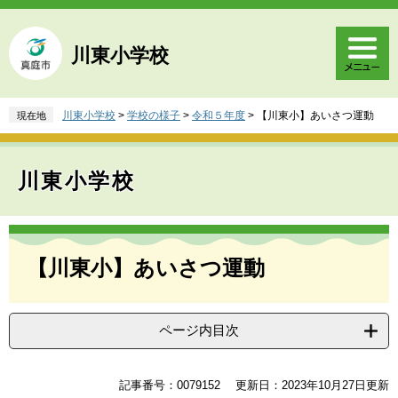
ペ
メ
ー
ニ
ジ
ュ
川東小学校
の
ー
先
を
頭
飛
川東小学校
>
学校の様子
>
令和５年度
>
【川東小】あいさつ運動
現在地
で
ば
す
し
。
て
川東小学校
本
文
へ
本
文
【川東小】あいさつ運動
ページ内目次
記事番号：0079152
更新日：2023年10月27日更新