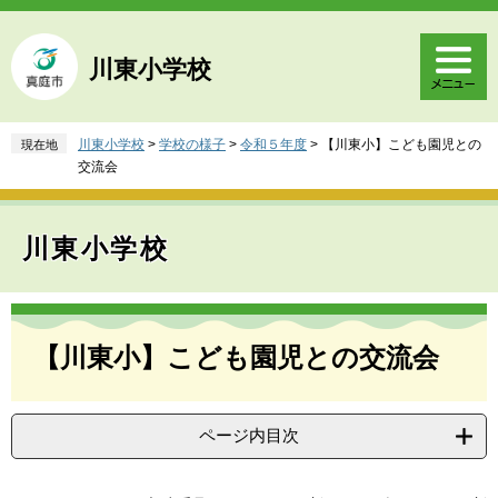
ペ
メ
ー
ニ
ジ
ュ
川東小学校
の
ー
先
を
頭
飛
川東小学校
>
学校の様子
>
令和５年度
>
【川東小】こども園児との
現在地
で
ば
交流会
す
し
。
て
本
川東小学校
文
へ
本
文
【川東小】こども園児との交流会
ページ内目次