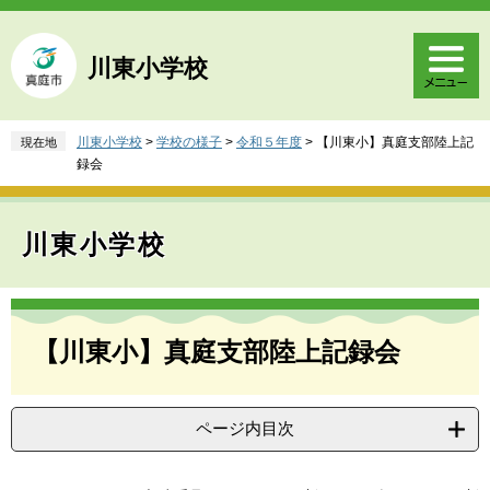
ペ
メ
ー
ニ
ジ
ュ
川東小学校
の
ー
先
を
頭
飛
川東小学校
>
学校の様子
>
令和５年度
>
【川東小】真庭支部陸上記
現在地
で
ば
録会
す
し
。
て
本
川東小学校
文
へ
本
文
【川東小】真庭支部陸上記録会
ページ内目次