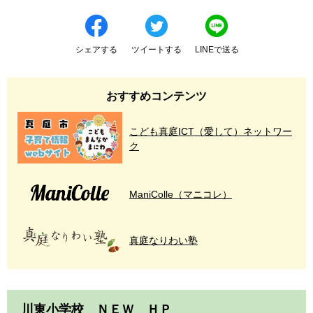
シェアする
ツイートする
LINEで送る
おすすめコンテンツ
こども真庭ICT（愛して）ネットワー
ク
ManiColle（マニコレ）
真庭なりわい塾
川東小学校 ＮＥＷ ＨＰ