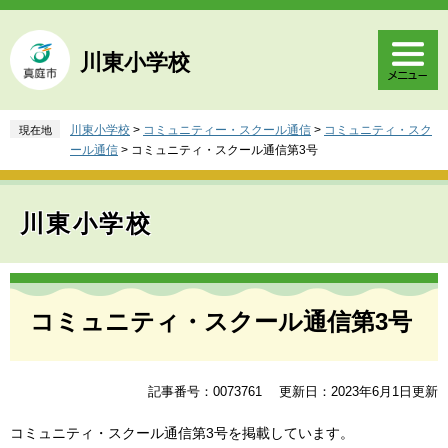
ペ
メ
ー
ニ
ジ
ュ
川東小学校
の
ー
先
を
頭
飛
川東小学校
>
コミュニティー・スクール通信
>
コミュニティ・スク
現在地
で
ば
ール通信
>
コミュニティ・スクール通信第3号
す
し
。
て
本
川東小学校
文
へ
本
文
コミュニティ・スクール通信第3号
記事番号：0073761
更新日：2023年6月1日更新
コミュニティ・スクール通信第3号を掲載しています。