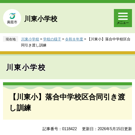
ペ
メ
ー
ニ
ジ
ュ
川東小学校
の
ー
先
を
頭
飛
川東小学校
>
学校の様子
>
令和８年度
>
【川東小】落合中学校区合
現在地
で
ば
同引き渡し訓練
す
し
。
て
本
川東小学校
文
へ
本
文
【川東小】落合中学校区合同引き渡
し訓練
記事番号：0118422
更新日：2026年5月15日更新