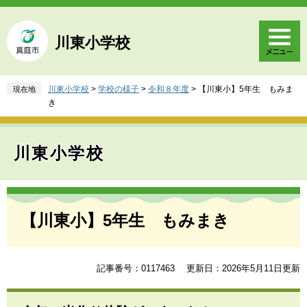
ペ
メ
ー
ニ
ジ
ュ
川東小学校
の
ー
先
を
頭
飛
川東小学校
>
学校の様子
>
令和８年度
>
【川東小】5年生 もみま
現在地
で
ば
き
す
し
。
て
本
川東小学校
文
へ
本
文
【川東小】5年生 もみまき
記事番号：0117463
更新日：2026年5月11日更新