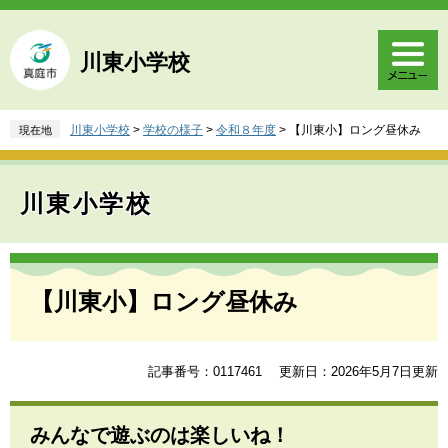
ペ
メ
ー
ニ
ジ
ュ
川東小学校
の
ー
先
を
頭
飛
川東小学校
>
学校の様子
>
令和８年度
>
【川東小】ロング昼休み
現在地
で
ば
す
し
。
て
川東小学校
本
文
へ
本
文
【川東小】ロング昼休み
記事番号：0117461
更新日：2026年5月7日更新
みんなで遊ぶのは楽しいね！