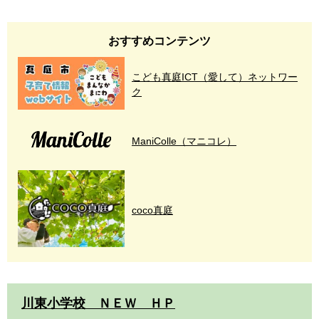
おすすめコンテンツ
こども真庭ICT（愛して）ネットワー
ク
ManiColle（マニコレ）
coco真庭
川東小学校 ＮＥＷ ＨＰ