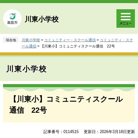
ペ
メ
ー
ニ
ジ
ュ
川東小学校
の
ー
先
を
頭
飛
川東小学校
>
コミュニティー・スクール通信
>
コミュニティ・スク
現在地
で
ば
ール通信
>
【川東小】コミュニティスクール通信 22号
す
し
。
て
本
川東小学校
文
へ
本
文
【川東小】コミュニティスクール
通信 22号
記事番号：0114515
更新日：2026年3月18日更新